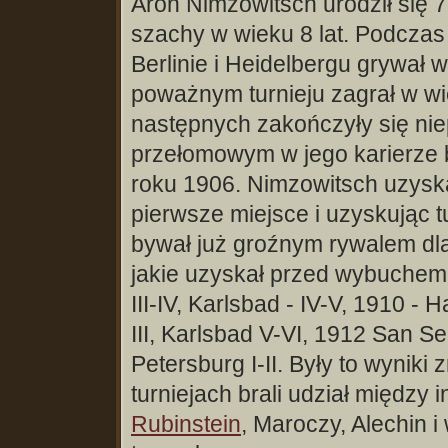
Aron Nimzowitsch urodził się 
szachy w wieku 8 lat. Podczas
Berlinie i Heidelbergu grywał 
poważnym turnieju zagrał w wiek
następnych zakończyły się n
przełomowym w jego karierze 
roku 1906. Nimzowitsch uzyska
pierwsze miejsce i uzyskując t
bywał już groźnym rywalem dla
jakie uzyskał przed wybuchem 
III-IV, Karlsbad - IV-V, 1910 - H
III, Karlsbad V-VI, 1912 San Seba
Petersburg I-II. Były to wynik
turniejach brali udział między 
Rubinstein
, Maroczy, Alechin 