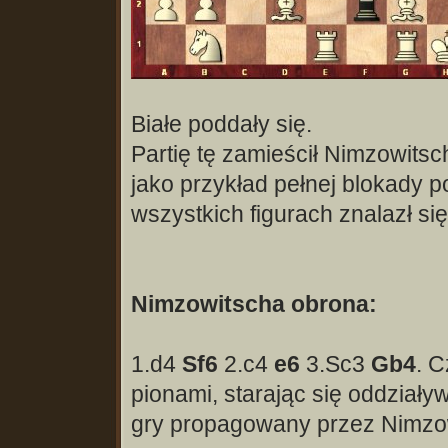
Białe poddały się.
Partię tę zamieścił Nimzowitsc
jako przykład pełnej blokady po
wszystkich figurach znalazł s
Nimzowitscha obrona:
1.d4
Sf6
2.c4
e6
3.Sc3
Gb4
. C
pionami, starając się oddziaływ
gry propagowany przez Nimzo