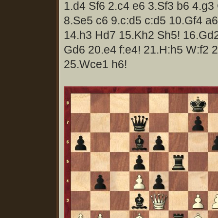
1.d4 Sf6 2.c4 e6 3.Sf3 b6 4.g
8.Se5 c6 9.c:d5 c:d5 10.Gf4 a
14.h3 Hd7 15.Kh2 Sh5! 16.Gd
Gd6 20.e4 f:e4! 21.H:h5 W:f2
25.Wce1 h6!