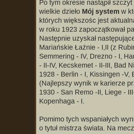
Po tym okresie nastąpił szczyt
wielkie dzieło
Mój system
w kt
których większośc jest aktual
w roku 1923 zapoczątkował p
Następnie uzyskał następujące
Mariańskie Łaźnie - I,II (z Rub
Semmering - IV, Drezno - I, Han
- II-IV, Kecskemet - II-III, Bad N
1928 - Berlin - I, Kissingen -V, 
(Najlepszy wynik w karierze 
1930 - San Remo -II, Liege - III-
Kopenhaga - I.
Pomimo tych wspaniałych wyni
o tytuł mistrza świata. Na mec