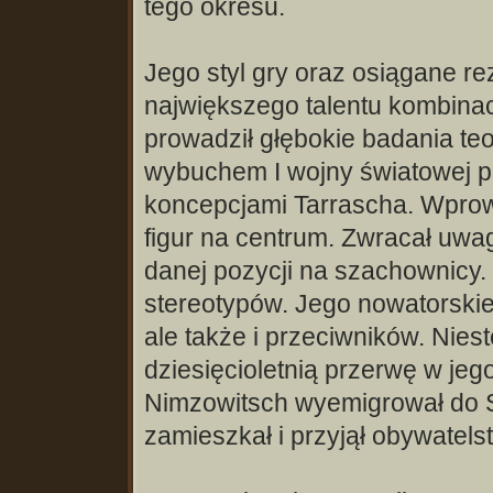
tego okresu.
Jego styl gry oraz osiągane re
największego talentu kombinac
prowadził głębokie badania teo
wybuchem I wojny światowej 
koncepcjami Tarrascha. Wprow
figur na centrum. Zwracał uw
danej pozycji na szachownicy.
stereotypów. Jego nowatorski
ale także i przeciwników. Nie
dziesięcioletnią przerwę w jeg
Nimzowitsch wyemigrował do Sz
zamieszkał i przyjął obywatels