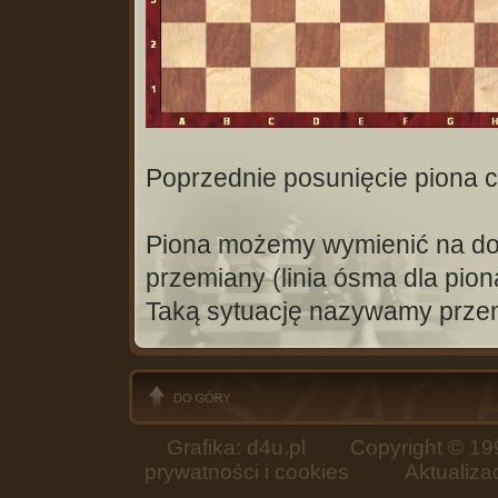
Poprzednie posunięcie piona c
Piona możemy wymienić na dowo
przemiany (linia ósma dla piona
Taką sytuację nazywamy prze
Grafika: d4u.pl
Copyright © 199
prywatności i cookies
Aktualizacja