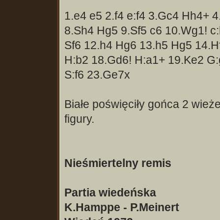
1.e4 e5 2.f4 e:f4 3.Gc4 Hh4+ 4
8.Sh4 Hg5 9.Sf5 c6 10.Wg1! c:
Sf6 12.h4 Hg6 13.h5 Hg5 14.H
H:b2 18.Gd6! H:a1+ 19.Ke2 G:
S:f6 23.Ge7x
Białe poświęciły gońca 2 wież
figury.
Nieśmiertelny remis
Partia wiedeńska
K.Hamppe - P.Meinert