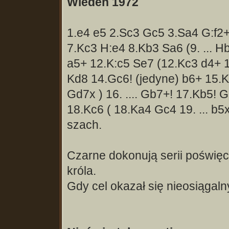
Wiedeń 1972
1.e4 e5 2.Sc3 Gc5 3.Sa4 G:f2+
7.Kc3 H:e4 8.Kb3 Sa6 (9. ... 
a5+ 12.K:c5 Se7 (12.Kc3 d4+ 
Kd8 14.Gc6! (jedyne) b6+ 15.Kb
Gd7x ) 16. .... Gb7+! 17.Kb5! G
18.Kc6 ( 18.Ka4 Gc4 19. ... b5
szach.
Czarne dokonują serii poświę
króla.
Gdy cel okazał się nieosiągal