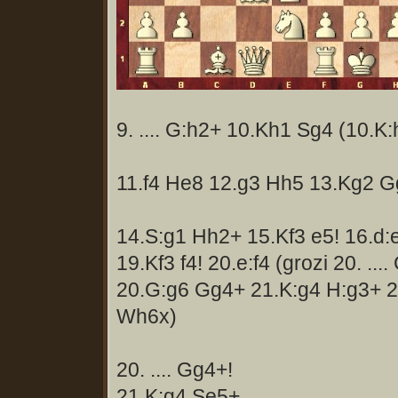
9. .... G:h2+ 10.Kh1 Sg4 (10.K
11.f4 He8 12.g3 Hh5 13.Kg2 G
14.S:g1 Hh2+ 15.Kf3 e5! 16.d:
19.Kf3 f4! 20.e:f4 (grozi 20. ...
20.G:g6 Gg4+ 21.K:g4 H:g3+ 2
Wh6x)
20. .... Gg4+!
21.K:g4 Se5+