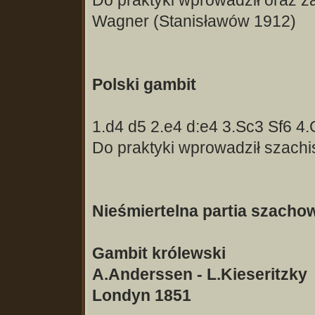
Do praktyki wprowadził oraz 
Wagner (Stanisławów 1912)
Polski gambit
1.d4 d5 2.e4 d:e4 3.Sc3 Sf6 4
Do praktyki wprowadził szachis
Nieśmiertelna partia szacho
Gambit królewski
A.Anderssen - L.Kieseritzky
Londyn 1851