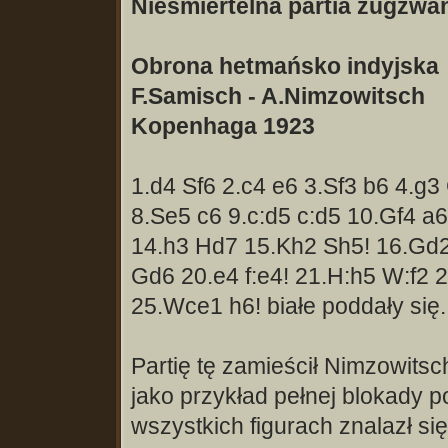
Nieśmiertelna partia zugzw
Obrona hetmańsko indyjska
F.Samisch - A.Nimzowitsch
Kopenhaga 1923
1.d4 Sf6 2.c4 e6 3.Sf3 b6 4.g
8.Se5 c6 9.c:d5 c:d5 10.Gf4 a
14.h3 Hd7 15.Kh2 Sh5! 16.Gd
Gd6 20.e4 f:e4! 21.H:h5 W:f2
25.Wce1 h6! białe poddały się.
Partię tę zamieścił Nimzowitsc
jako przykład pełnej blokady po
wszystkich figurach znalazł s