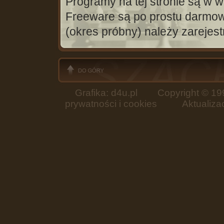
Programy na tej stronie są w w
Freeware są po prostu darmo
(okres próbny) należy zarejest
Grafika: d4u.pl
Copyright © 199
prywatności i cookies
Aktualizacja